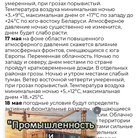
умеренный, при грозах порывистый.
Температура воздуха минимальная ночью
+3..+9°С, максимальная днем от +17°С по западу до
+24°С по юго-востоку Беларуси. Атмосферное
давление ночью существенно не изменится,
днем будет слабо расти.
17 мая
на фоне области повышенного
атмосферного давления скажется влияние
атмосферных фронтов, смещающихся с юга
Европы. Переменная облачность. Ночью по
западу и северу, днем местами по стране
пройдут кратковременные дожди. В отдельных
районах грозы. Ночью и утром местами слабый
туман. Ветер восточной четверти умеренный,
при грозах порывистый. Температура воздуха
минимальная ночью +5..+12°С, максимальная
днем +18..+25°С.
18 мая
погодные условия будут определять
активные фронтальные разделы, смещающиеся
×
с юга Европейской территории России. Облачно
с прояснениями. На большей части территории
республики ожидаются дожди, местами сильные
дожди и грозы. Ночью и утром в отдельных