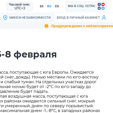
Часовой пояс:
МЫ В СОЦ. СЕТЯХ:
BE
RU
EN
UTC+3
МИНСК-НЕЗАВИСИМОСТИ
ВХОД В ЛИЧНЫЙ КАБИНЕТ
Предупреждение о неблагоприятно
6-8 февраля
асса, поступающая с юга Европы. Ожидается
 снег, дождь). Ночью местами по юго-востоку
и слабый туман. На отдельных участках дорог
ная ночью будет от -2°С по юго-западу до
 давление будет падать.
лая воздушная масса, поступающая с юга
ных районах ожидаются сильный снег, мокрый
рти умеренный, днем по северу порывистый.
максимальная днем -1..-8°С, в западных районах