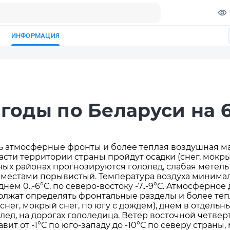
ИНФОРМАЦИЯ
годы по Беларуси на 
ть атмосферные фронты и более теплая воздушная м
сти территории страны пройдут осадки (снег, мокрый
ых районах прогнозируются гололед, слабая метель 
местами порывистый. Температура воздуха минималь
нем 0..-6°С, по северо-востоку -7..-9°С. Атмосферное
олжат определять фронтальные разделы и более теп
нег, мокрый снег, по югу с дождем), днем в отдель
олед, на дорогах гололедица. Ветер восточной четве
т от -1°С по юго-западу до -10°С по северу страны, 