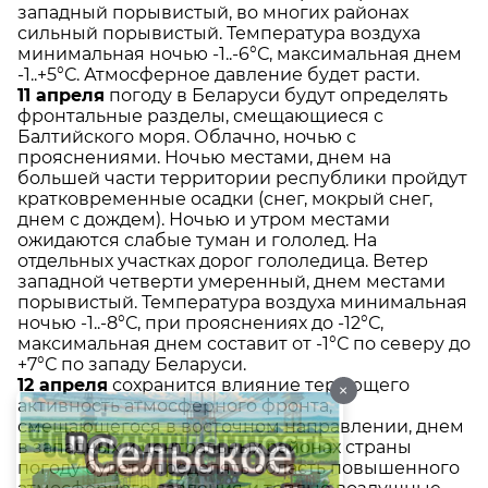
западный порывистый, во многих районах
сильный порывистый. Температура воздуха
минимальная ночью -1..-6°С, максимальная днем
-1..+5°С. Атмосферное давление будет расти.
11 апреля
погоду в Беларуси будут определять
фронтальные разделы, смещающиеся с
Балтийского моря. Облачно, ночью с
прояснениями. Ночью местами, днем на
большей части территории республики пройдут
кратковременные осадки (снег, мокрый снег,
днем с дождем). Ночью и утром местами
ожидаются слабые туман и гололед. На
отдельных участках дорог гололедица. Ветер
западной четверти умеренный, днем местами
порывистый. Температура воздуха минимальная
ночью -1..-8°С, при прояснениях до -12°С,
максимальная днем составит от -1°С по северу до
+7°С по западу Беларуси.
12 апреля
сохранится влияние теряющего
×
активность атмосферного фронта,
смещающегося в восточном направлении, днем
в западных и центральных районах страны
погоду будет определять область повышенного